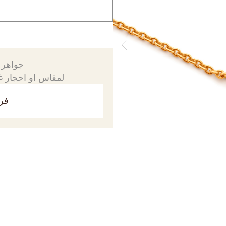
جواهرك
لمقاس او احجار غي
فري