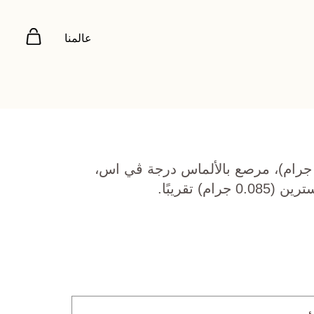
عالمنا
هب أصفر عيار 22 (6.005 جرام)، مرصع بالألماس درجة ڤي اس،