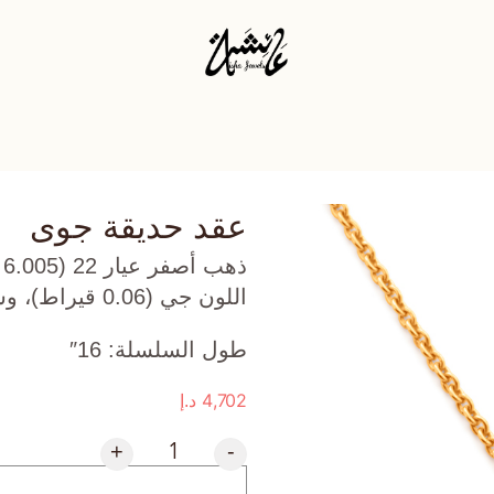
عقد حديقة جوى
ذ
اللون جي (0.06 قيراط)، وسترين (0.085 جرام) تقريبًا.
طول السلسلة: 16″
4,702
د.إ
+
-