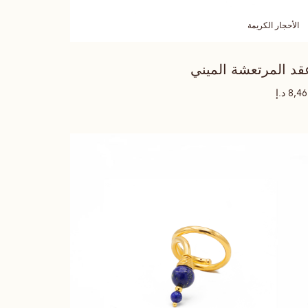
الأحجار الكريمة
قد المرتعشة الميني
د.إ
8,4