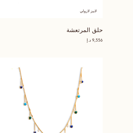
لابيز لازولي
حلق المرتعشة
د.إ
9,556