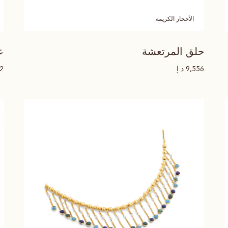
الأحجار الكريمة
حلق المرتعشة
ع
د.إ
62
9,556