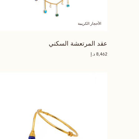
الأحجار الكريمة
عقد المرتعشة السكني
د.إ
8,462