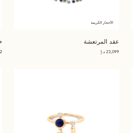
الأحجار الكريمة
عقد المرتعشة
خ
د.إ
82
23,099