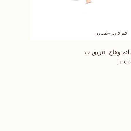
لابيز لازولي - ذهب روز
اتم وِهاج انتريق ت
د.إ
3,1