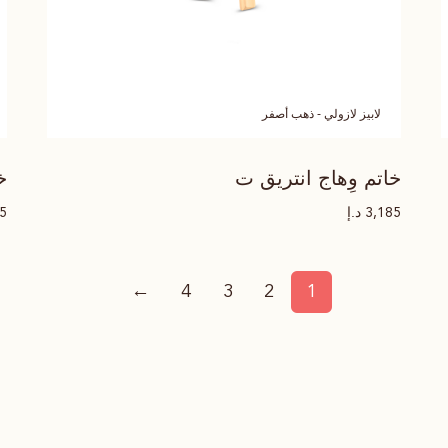
لابيز لازولي - ذهب أصفر
خاتم وِهاج انتريق ت
خ
د.إ
85
3,185
←
4
3
2
1