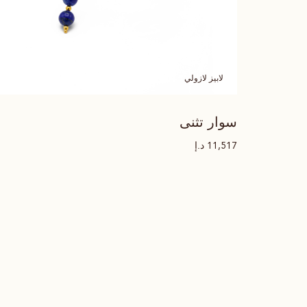
لابيز لازولي
سوار تثنى
د.إ
11,517