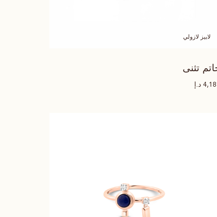
لابيز لازولي
اتم تثنى
د.إ
4,1