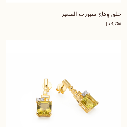
حلق وِهاج سبورت الصغير
د.إ
4,756