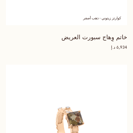
كوارتز زيتوني - ذهب أصفر
خاتم وِهاج سبورت العريض
د.إ
6,934