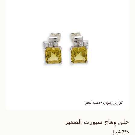
كوارتز زيتوني - ذهب أبيض
حلق وِهاج سبورت الصغير
د.إ
4,756