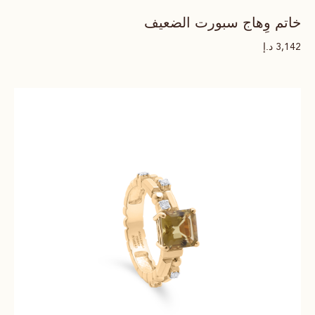
خاتم وِهاج سبورت الضعيف
د.إ
3,142