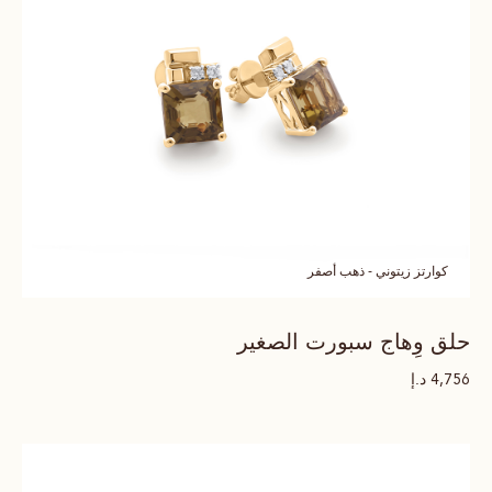
كوارتز زيتوني - ذهب أصفر
حلق وِهاج سبورت الصغير
د.إ
4,756