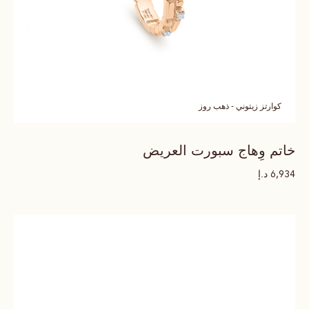
كوارتز زيتوني - ذهب روز
خاتم وِهاج سبورت العريض
د.إ
6,934