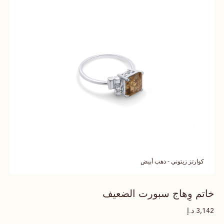
كوارتز زيتوني - ذهب أبيض
خاتم وِهاج سبورت الضعيف
د.إ
3,142