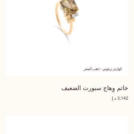
كوارتز زيتوني - ذهب أصفر
خاتم وِهاج سبورت الضعيف
د.إ
3,142