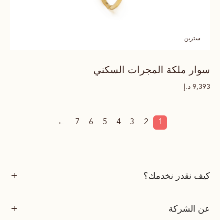
سترين
سوار ملكة المجرات السكني
د.إ
9,393
←
7
6
5
4
3
2
1
كيف نقدر نخدمك؟
عن الشركة