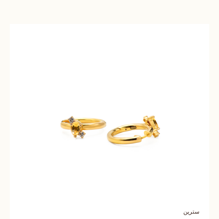
سترين