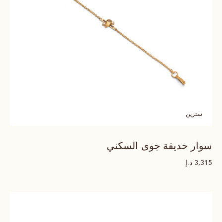
سترين
سوار حديقة جوى السكني
د.إ
3,315