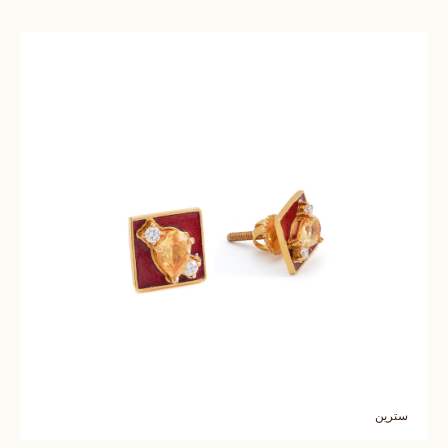
سترين