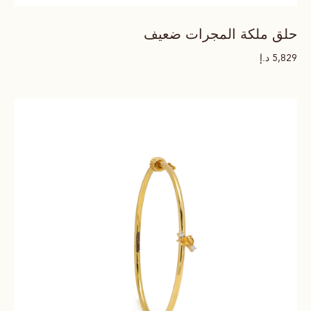
حلق ملكة المجرات ضعيف
د.إ
5,829