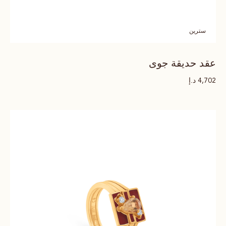
سترين
عقد حديقة جوى
د.إ
4,702