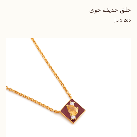
حلق حديقة جوى
د.إ
5,265