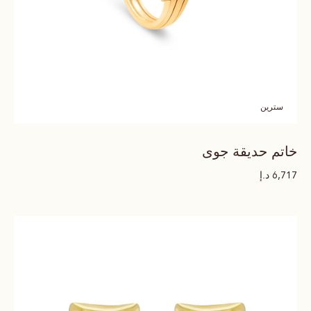
سترين
خاتم حديقة جوى
د.إ
6,717