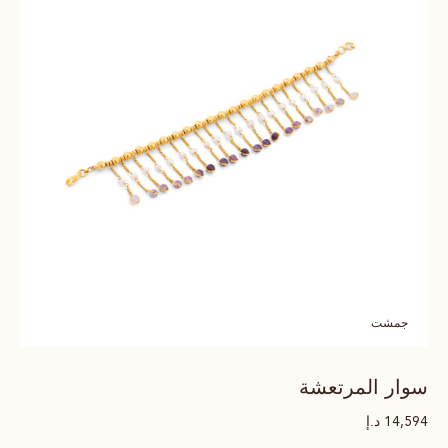
جمشت
سوار المرتعشة
د.إ
14,594