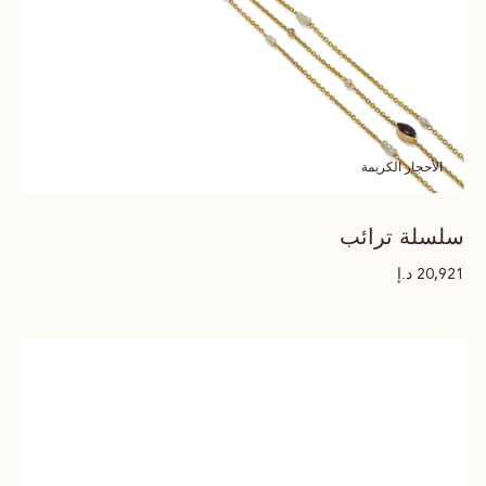
الأحجار الكريمة
سلسلة ترائب
د.إ
20,921