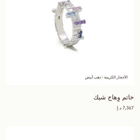
الأحجار الكريمة - ذهب أبيض
خاتم وِهاج شيك
د.إ
7,367