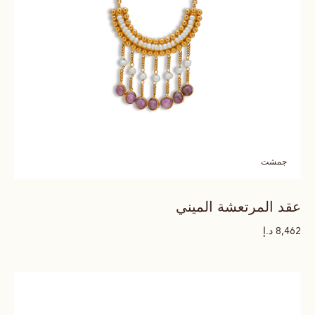
جمشت
عقد المرتعشة الميني
د.إ
8,462