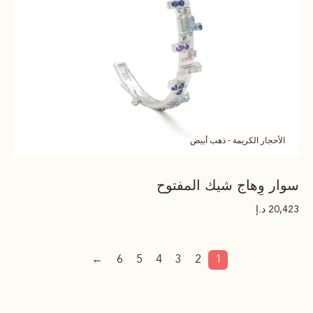
الأحجار الكريمة - ذهب أبيض
سوار وِهاج شيك المفتوح
د.إ
20,423
←
6
5
4
3
2
1