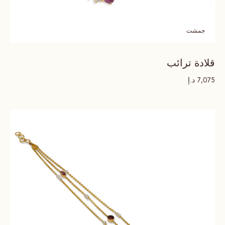
جمشت
قلادة ترائب
د.إ
7,075