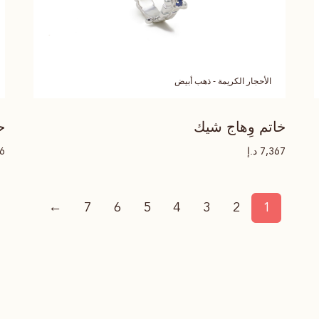
الأحجار الكريمة - ذهب أبيض
خاتم وِهاج شيك
ح
د.إ
46
7,367
←
7
6
5
4
3
2
1