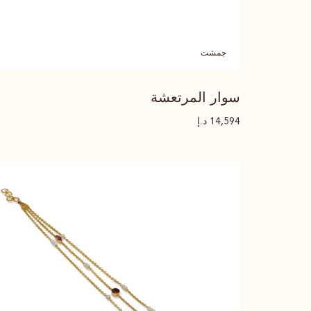
جمشت
سوار المرتعشة
د.إ
14,594