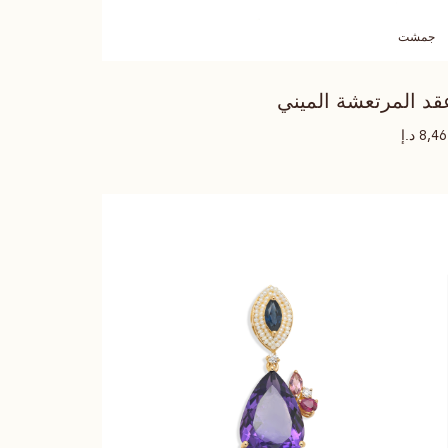
جمشت
قد المرتعشة الميني
د.إ
8,4