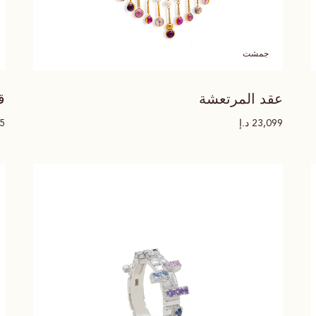
جمشت
عقد المرتعشة
ق
د.إ
75
23,099