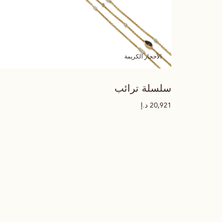
الأحجار الكريمة
سلسلة ترائب
د.إ
20,921