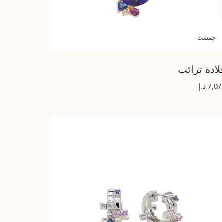
جمشت
لادة ترائب
د.إ
7,0