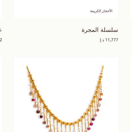
الأحجار الكريمة
سلسلة المجرة
ع
د.إ
62
11,777