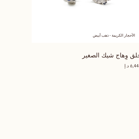
الأحجار الكريمة - ذهب أبيض
لق وِهاج شيك الصغير
د.إ
6,4