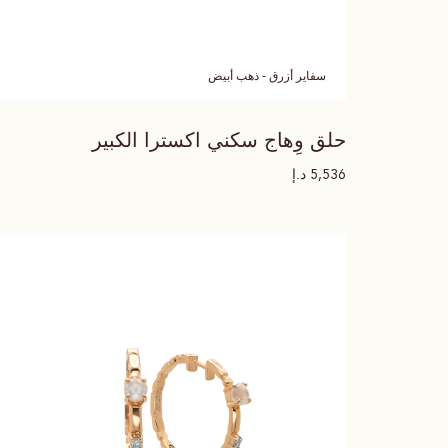
سفاير أزرق - ذهب أبيض
حلق وِهاج سكني اكسترا الكبير
د.إ
5,536