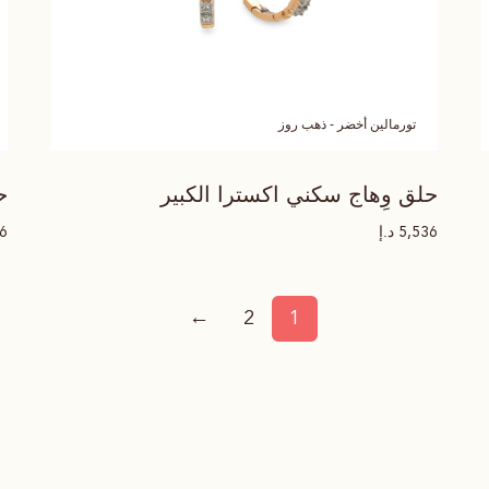
تورمالين أخضر - ذهب روز
حلق وِهاج سكني اكسترا الكبير
ح
د.إ
36
5,536
←
2
1