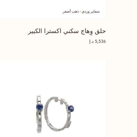
سفاير وردي - ذهب أصفر
حلق وِهاج سكني اكسترا الكبير
د.إ
5,536