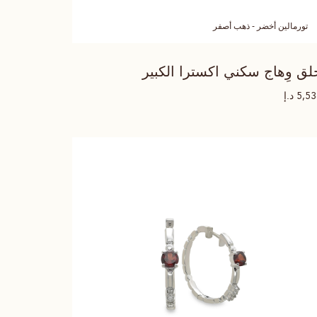
تورمالين أخضر - ذهب أصفر
لق وِهاج سكني اكسترا الكبير
د.إ
5,5