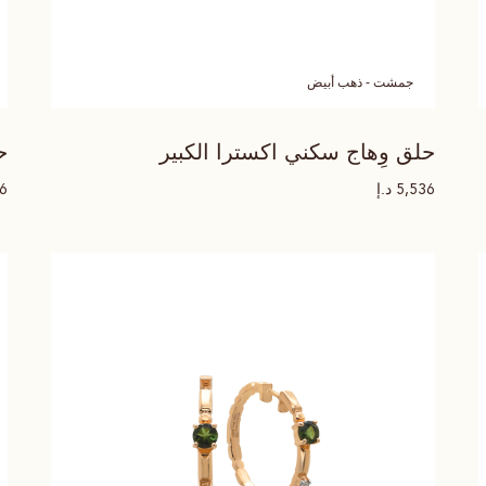
جمشت - ذهب أبيض
حلق وِهاج سكني اكسترا الكبير
ح
د.إ
36
5,536