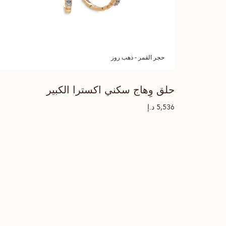
حجر القمر - ذهب روز
حلق وِهاج سكني اكسترا الكبير
د.إ
5,536