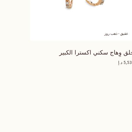
عقيق - ذهب روز
لق وِهاج سكني اكسترا الكبير
د.إ
5,5