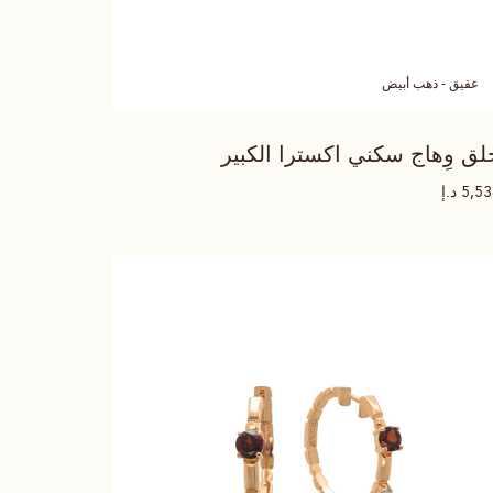
عقيق - ذهب أبيض
لق وِهاج سكني اكسترا الكبير
د.إ
5,5