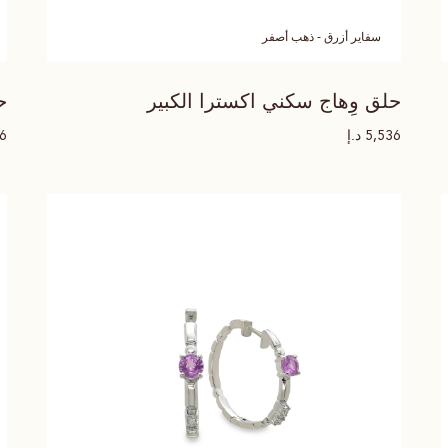
سفاير أزرق - ذهب أصفر
حلق وِهاج سكني اكسترا الكبير
ح
د.إ
36
5,536