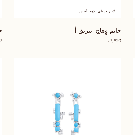
لابيز لازولي - ذهب أبيض
خاتم وِهاج انتريق أ
ح
د.إ
97
7,920