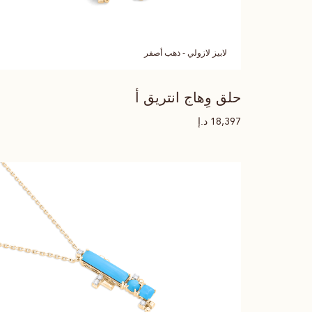
لابيز لازولي - ذهب أصفر
حلق وِهاج انتريق أ
د.إ
18,397