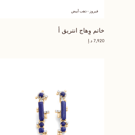
فيروز - ذهب أبيض
خاتم وِهاج انتريق أ
د.إ
7,920