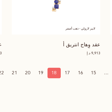
لابيز لازولي - ذهب أصفر
عقد وِهاج انتريق أ
ع
د.إ
13
9,913
22
21
20
19
18
17
16
15
…