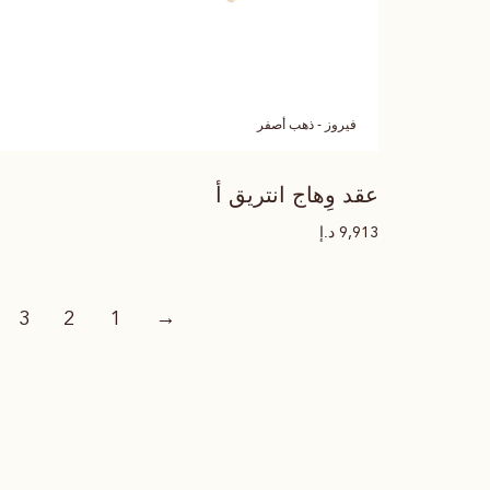
فيروز - ذهب أصفر
عقد وِهاج انتريق أ
د.إ
9,913
3
2
1
→