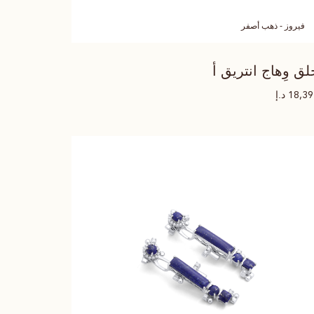
فيروز - ذهب أصفر
لق وِهاج انتريق أ
د.إ
18,3