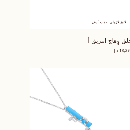
لابيز لازولي - ذهب أبيض
لق وِهاج انتريق أ
د.إ
18,3