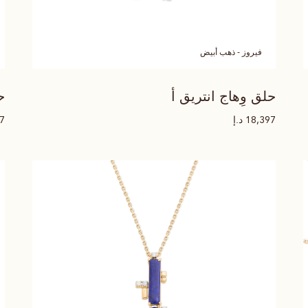
فيروز - ذهب أبيض
حلق وِهاج انتريق أ
ح
د.إ
97
18,397