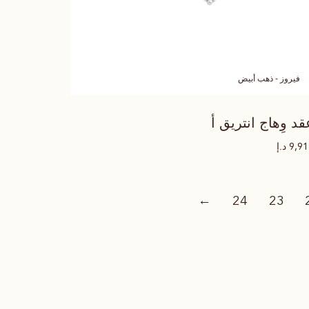
فيروز - ذهب أبيض
قد وِهاج انتريق أ
د.إ
9,9
←
24
23