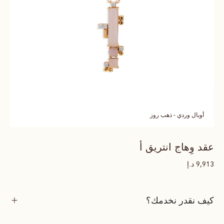
أوبال وردي - ذهب روز
عقد وِهاج انتريق أ
د.إ
9,913
كيف نقدر نخدمك؟