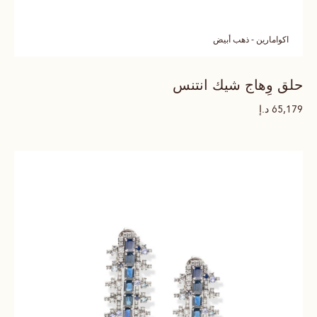
اكوامارين - ذهب أبيض
حلق وِهاج شيك انتنس
د.إ
65,179