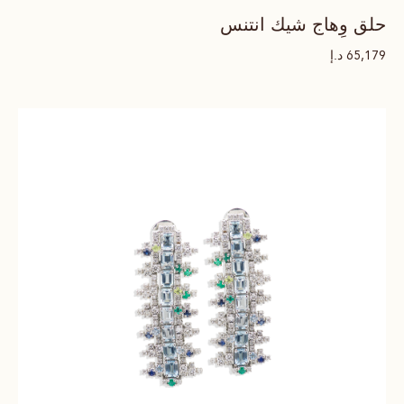
حلق وِهاج شيك انتنس
د.إ
65,179