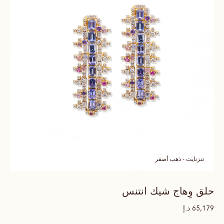
تنزنايت - ذهب أصفر
حلق وِهاج شيك انتنس
د.إ
65,179