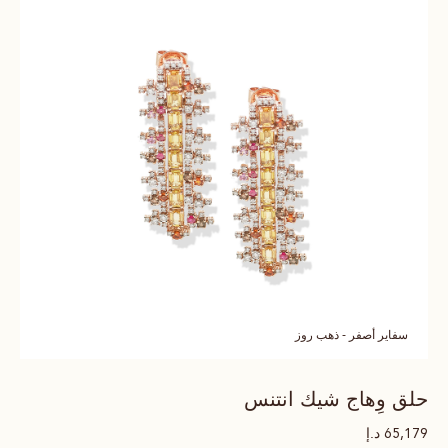
سفاير أصفر - ذهب روز
حلق وِهاج شيك انتنس
د.إ
65,179