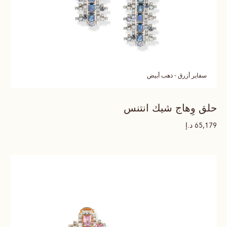
سفاير أزرق - ذهب أبيض
حلق وِهاج شيك انتنس
د.إ
65,179