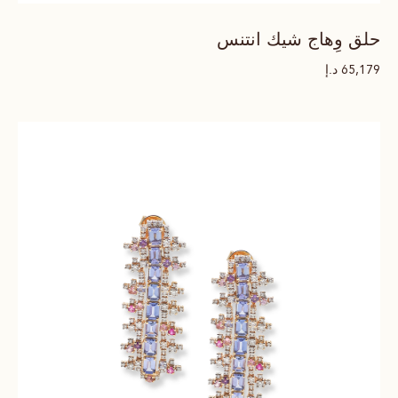
حلق وِهاج شيك انتنس
د.إ
65,179