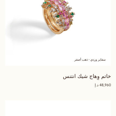
سفاير وردي - ذهب أصفر
خاتم وِهاج شيك انتنس
د.إ
48,960