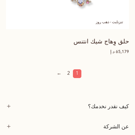
تنزنايت - ذهب روز
حلق وِهاج شيك انتنس
د.إ
65,179
←
2
1
كيف نقدر نخدمك؟
عن الشركة