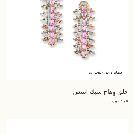
سفاير وردي - ذهب روز
حلق وِهاج شيك انتنس
د.إ
65,179