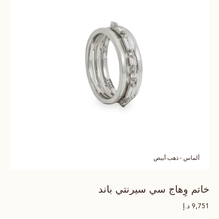
ألماس - ذهب أبيض
خاتم وِهاج سي سيرنتي باند
د.إ
9,751