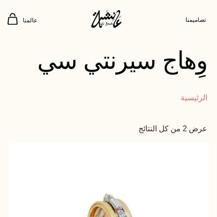
تصاميمنا
عالمنا
وِهاج سيرنتي سي
الرئيسية
عرض ⁦2⁩ من كل النتائج