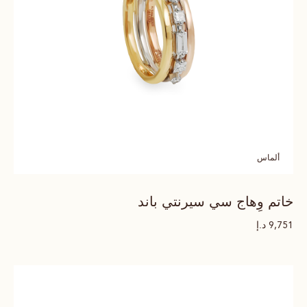
ألماس
خاتم وِهاج سي سيرنتي باند
د.إ
9,751