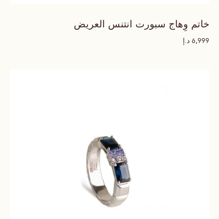
خاتم وِهاج سبورت انتنس العريض
د.إ
6,999