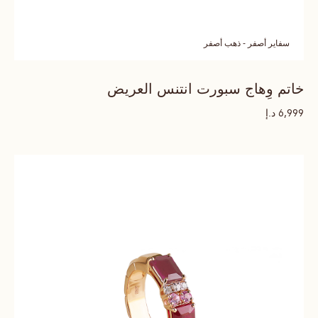
سفاير أصفر - ذهب أصفر
خاتم وِهاج سبورت انتنس العريض
د.إ
6,999