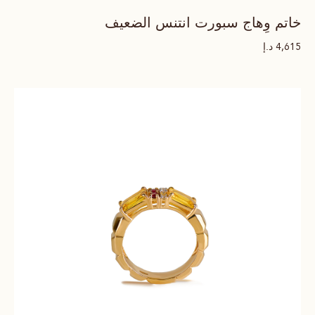
خاتم وِهاج سبورت انتنس الضعيف
د.إ
4,615