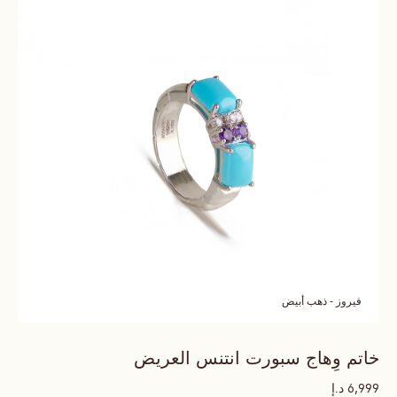
فيروز - ذهب أبيض
خاتم وِهاج سبورت انتنس العريض
د.إ
6,999