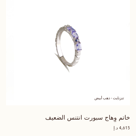
تنزنايت - ذهب أبيض
خاتم وِهاج سبورت انتنس الضعيف
د.إ
4,615