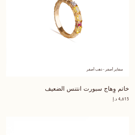
سفاير أصفر - ذهب أصفر
خاتم وِهاج سبورت انتنس الضعيف
د.إ
4,615