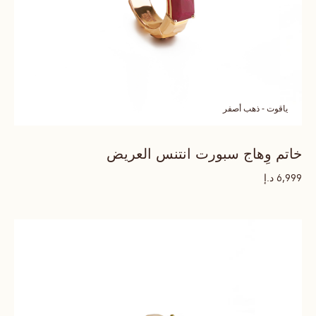
ياقوت - ذهب أصفر
خاتم وِهاج سبورت انتنس العريض
د.إ
6,999