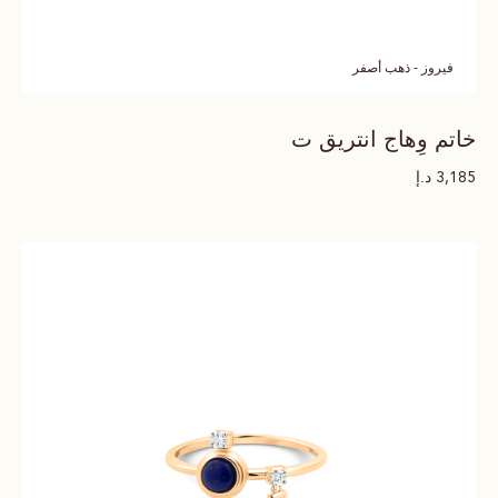
فيروز - ذهب أصفر
خاتم وِهاج انتريق ت
د.إ
3,185