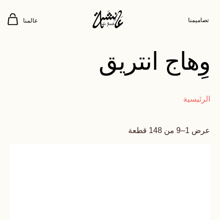
تصاميمنا
عالمنا
وِهاج انتريق
الرئيسية
عرض 1–9 من 148 قطعة