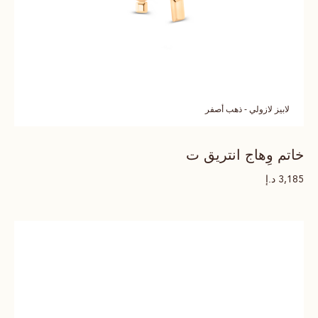
لابيز لازولي - ذهب أصفر
خاتم وِهاج انتريق ت
د.إ
3,185