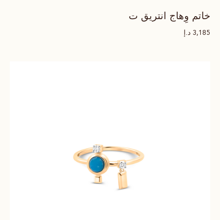
خاتم وِهاج انتريق ت
د.إ
3,185