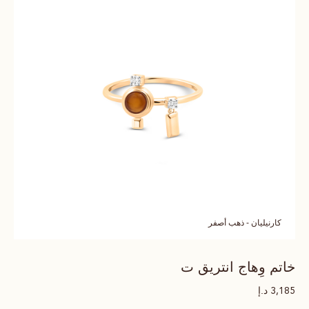
كارنيليان - ذهب أصفر
خاتم وِهاج انتريق ت
د.إ
3,185