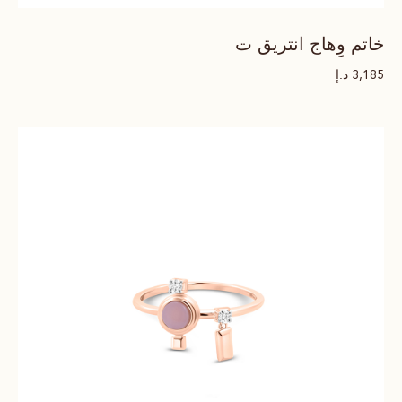
خاتم وِهاج انتريق ت
د.إ
3,185