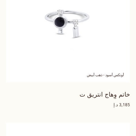
أونكس أسود - ذهب أبيض
خاتم وِهاج انتريق ت
د.إ
3,185