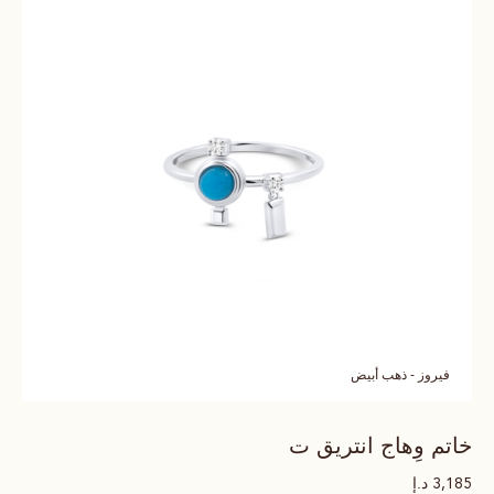
فيروز - ذهب أبيض
خاتم وِهاج انتريق ت
د.إ
3,185