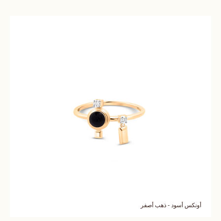
أونكس أسود - ذهب أصفر