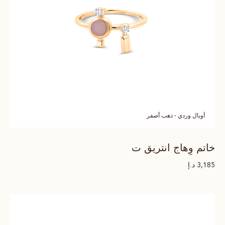
أوبال وردي - ذهب أصفر
خاتم وِهاج انتريق ت
د.إ
3,185