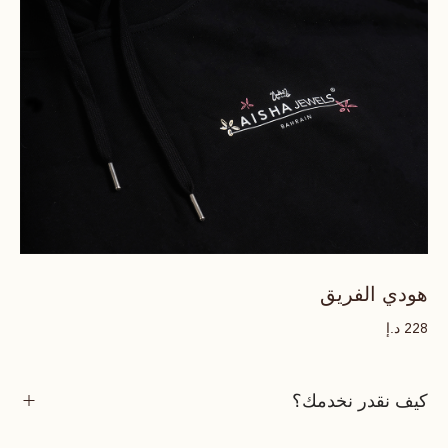
هودي الفريق
د.إ
228
كيف نقدر نخدمك؟