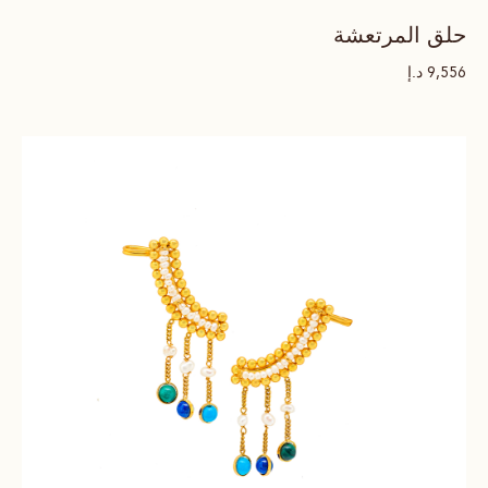
حلق المرتعشة
د.إ
9,556