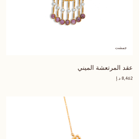
جمشت
عقد المرتعشة الميني
د.إ
8,462