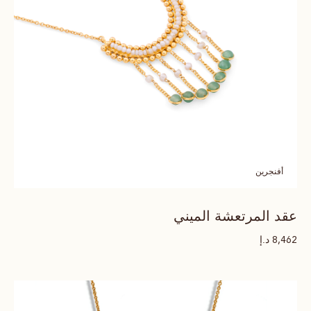
أفنجرين
عقد المرتعشة الميني
د.إ
8,462