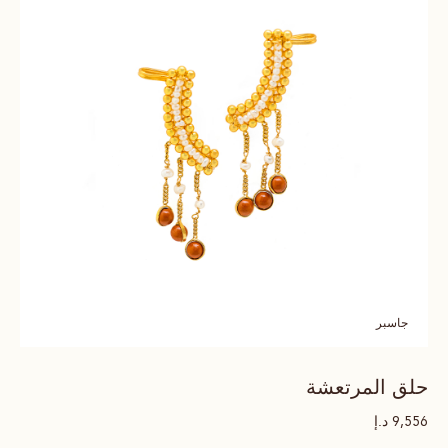
جاسبر
حلق المرتعشة
د.إ
9,556