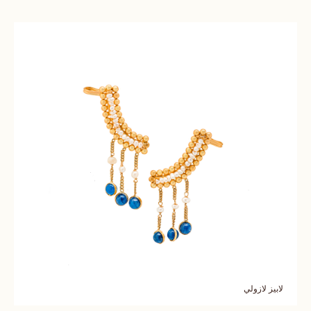
لابيز لازولي