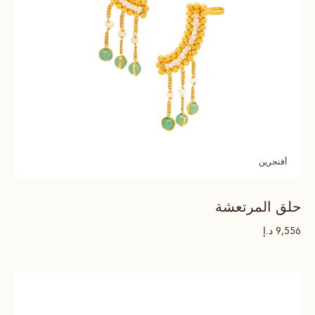
أفنجرين
حلق المرتعشة
د.إ
9,556