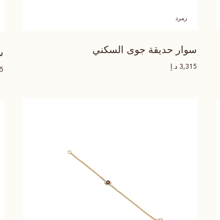
زمرد
سوار حديقة جوى السكني
س
د.إ
3,315
15