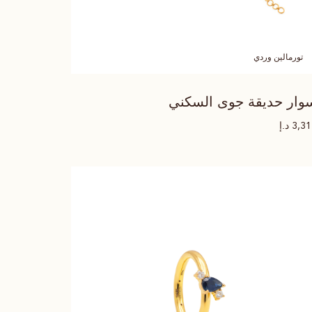
تورمالين وردي
وار حديقة جوى السكني
د.إ
3,3