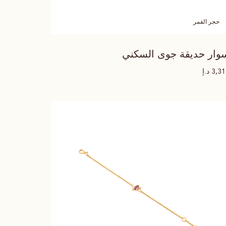
حجر القمر
وار حديقة جوى السكني
د.إ
3,3