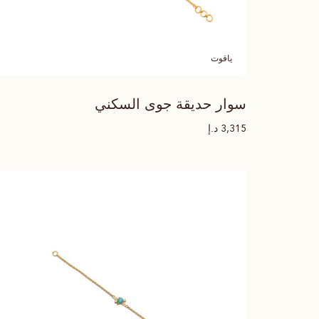
ياقوت
سوار حديقة جوى السكني
د.إ
3,315