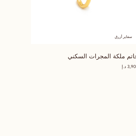
سفاير أزرق
اتم ملكة المجرات السكني
د.إ
3,9