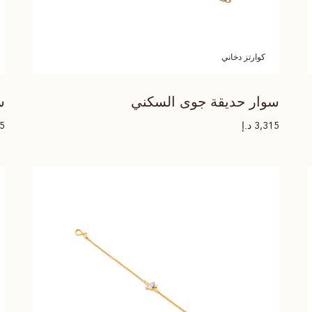
كوارتز دخاني
س
سوار حديقة جوى السكني
د.إ
15
3,315