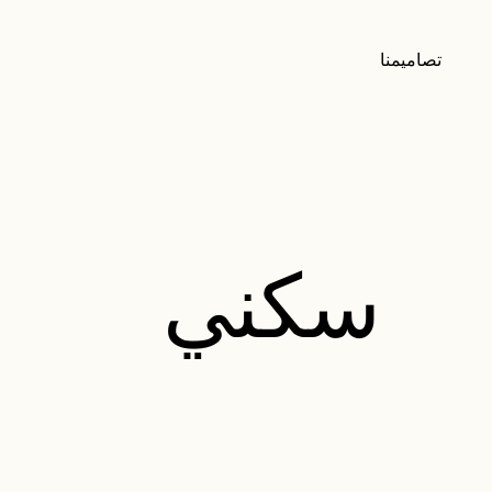
تصاميمنا
سكني