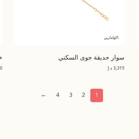
اكوامارين
سوار حديقة جوى السكني
خ
د.إ
00
3,315
←
4
3
2
1