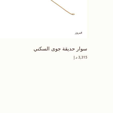
فيروز
سوار حديقة جوى السكني
د.إ
3,315