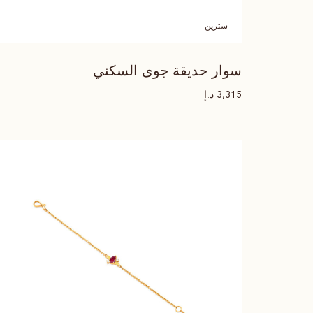
سترين
سوار حديقة جوى السكني
د.إ
3,315