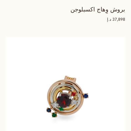
بروش وِهاج اكسبلوجن
د.إ
37,898