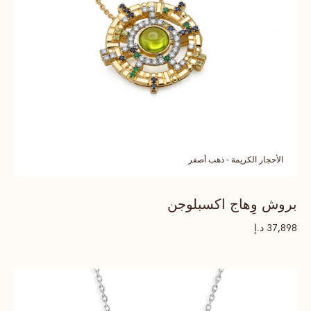
الأحجار الكريمة - ذهب أصفر
بروش وِهاج اكسبلوجن
د.إ
37,898