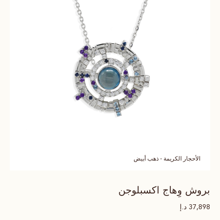
الأحجار الكريمة - ذهب أبيض
بروش وِهاج اكسبلوجن
د.إ
37,898