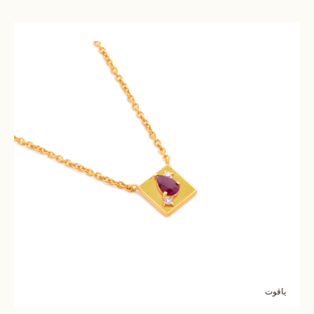
ياقوت