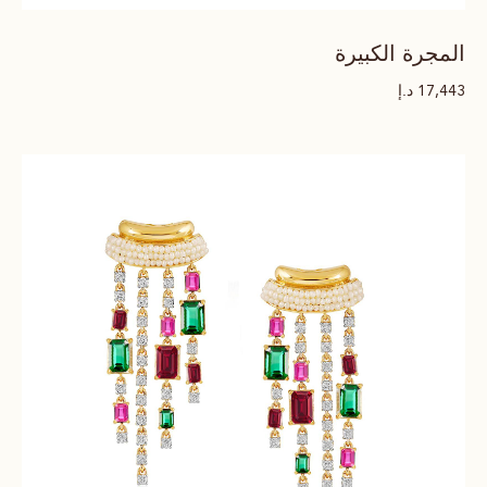
المجرة الكبيرة
د.إ
17,443