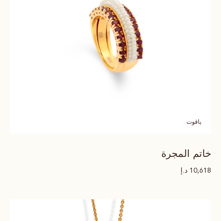
ياقوت
خاتم المجرة
د.إ
10,618