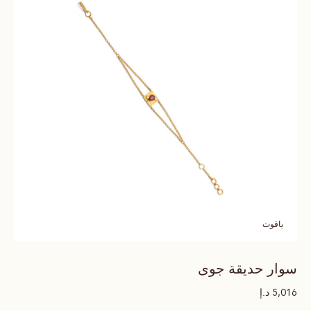
ياقوت
سوار حديقة جوى
د.إ
5,016