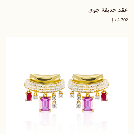
عقد حديقة جوى
د.إ
4,702