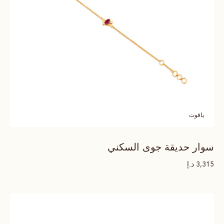
ياقوت
سوار حديقة جوى السكني
د.إ
3,315