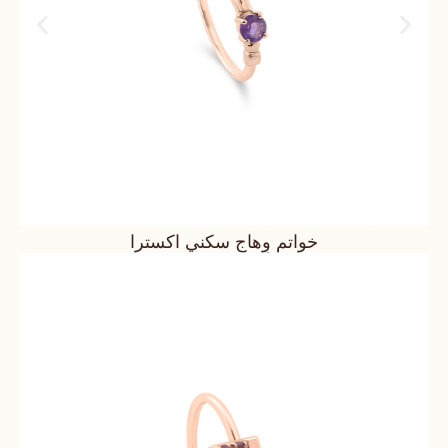
خواتم وِهاج سكني اكسترا