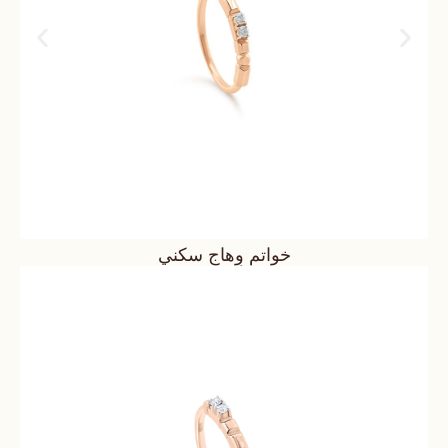
خواتم وِهاج سكني